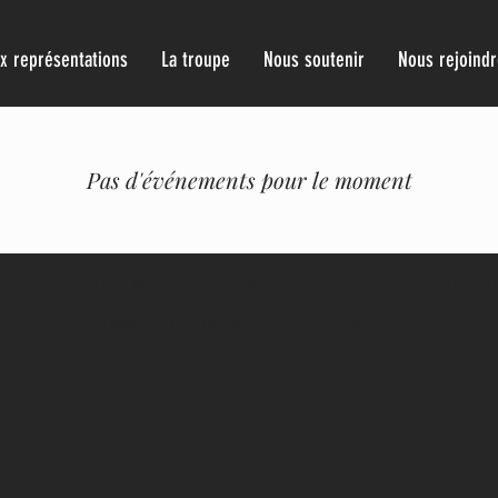
ux représentations
La troupe
Nous soutenir
Nous rejoind
Pas d'événements pour le moment
UE DE COOKIES
MENTIONS LÉGALES
POLITIQUE DE CONFIDENT
© 2025 Maximin d'Hérouville -
les-cavaliers.fr